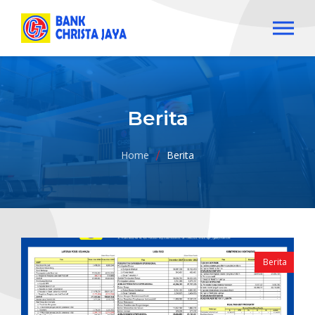
Hubungi kami
0380-8555055, 08113982323
Berita
Beranda
Home
Berita
Tentang Kami
Produk
Layanan
Berita
Informasi
Laporan Keuangan